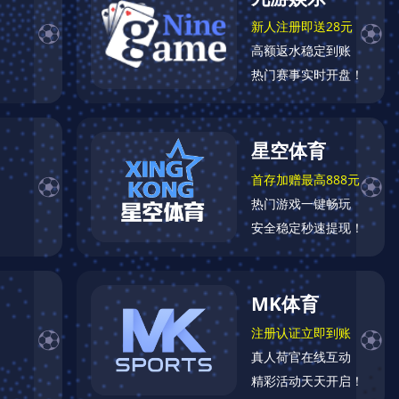
首页
/
体育热点
从拜仁的整体战术需求入手，分析球队目前
成为拜仁的关注对象。同时，文章还将讨论
拜仁未来发展的可能影响，以及对于球队目
在最近几个赛季中，拜仁在锋线位置上出现
施。