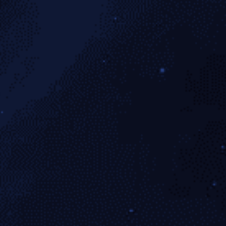
锋特点青年
发对阵森林，展现了内切边锋的特点...
兰大或增设
上的动态备受关注，其中尤以加快引进帕...