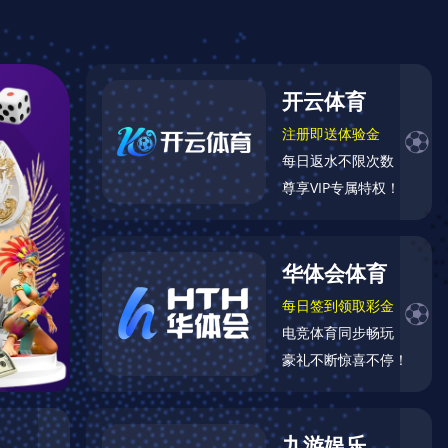
注册入口
育赛事与数据服务
， 支持
APP下载
与
网页使用
，每日同
掌握比赛节奏。