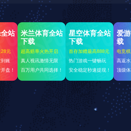
，但在伤病、高强度比赛和年龄因素下，这些球员的状态起伏不
在各项赛事中的竞争力。
他的到来或许能为拜仁带来新的活力与战术选择。不仅可以丰富
。
有出色的身体素质和敏锐的场上嗅觉。在桑德兰效力期间，他展
还能通过自己的速度和技术打破防线，为队友创造更多机会。
传球方面也有着相当不错的数据。他不仅能独立完成进攻，也能
增添多样化战术选择。
，他的发展空间巨大。如果能够加盟像拜仁这样的顶级俱乐部，
星。