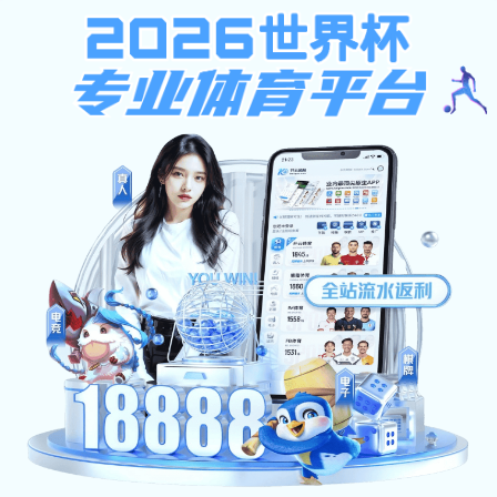
注册入口
泛亚电竞网页版
APP与网页版
入口｜畅享全球体育赛事与数
据服务
欢迎访问
泛亚电竞网页版
，提供全面覆盖足
球、篮球、电竞等项目的赛事资讯与数据内容，
支持
APP下载
与
网页使用
，每日同步更新千场
比赛，聚焦热门体育内容， 助您轻松获取赛事
动态，掌握比赛节奏。