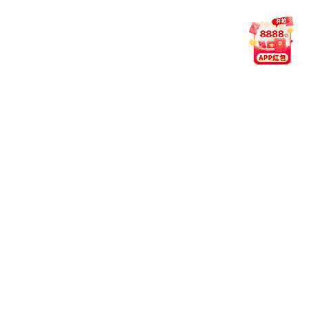
本文将对迪亚斯与夸雷斯马在足球领域的表现进行深入比
较，探讨二者在西班牙团队协作与个人天赋方面所体现出的...
阅读全文
2026-08-07
米兰力争引进中锋目标瞄准贡萨洛拉莫斯与努涅斯两
大候选人
在当前的足球转会市场中，AC米兰正在积极寻求引进一名中
锋，以增强球队的攻击力。根据最新消息，俱乐部将目光锁